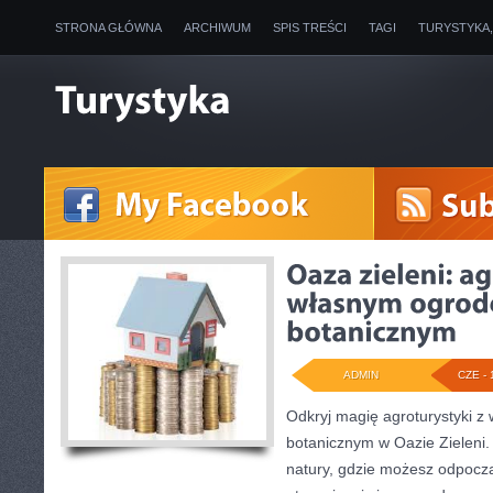
STRONA GŁÓWNA
ARCHIWUM
SPIS TREŚCI
TAGI
TURYSTYKA
ADMIN
CZE - 
Odkryj magię agroturystyki 
botanicznym w Oazie Zieleni. 
natury, gdzie możesz odpocząć