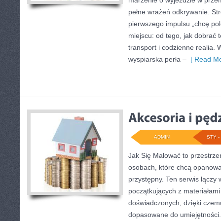
marzenie o wyjeździe w przem
pełne wrażeń odkrywanie. Str
pierwszego impulsu „chcę pol
miejscu: od tego, jak dobrać t
transport i codzienne realia.
wyspiarska perła –
[ Read Mo
ADMIN
STY - 
Jak Się Malować to przestrze
osobach, które chcą opanow
przystępny. Ten serwis łączy
początkujących z materiałami 
doświadczonych, dzięki czemu
dopasowane do umiejętności. 