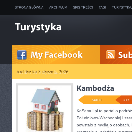
STRONA GŁÓWNA
ARCHIWUM
SPIS TREŚCI
TAGI
TURYSTYKA
Archive for 8 stycznia, 2026
ADMIN
STY - 
KoSamui.pl to portal o podróża
Południowo-Wschodniej i szerz
powstało z myślą o osobach, 