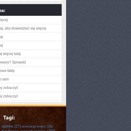
ięcej
utaj, aby dowiedzieć się więcej
taj
taj
j więcej tutaj
gowany? Sprawdź
owe fakty
o sam
by zobaczyć
by zobaczyć
apteka
(27)
aranżacja wnętrz
(26)