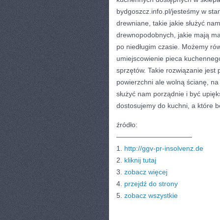
bydgoszcz.info.pl/jesteśmy w st
drewniane, takie jakie służyć na
drewnopodobnych, jakie mają mał
po niedługim czasie. Możemy rów
umiejscowienie pieca kuchennego
sprzętów. Takie rozwiązanie jest
powierzchni ale wolną ścianę, na
służyć nam porządnie i być upięk
dostosujemy do kuchni, a które b
źródło:
———————————
1.
http://ggv-pr-insolvenz.de
2.
kliknij tutaj
3.
zobacz więcej
4.
przejdź do strony
5.
zobacz wszystkie
CATEGORIES:
TURYSTYKA, PODRÓŻE