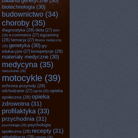
badania genetyczne
(30)
biotechnologia
(30)
budownictwo
(34)
choroby
(35)
diagnostyka
(28)
dieta
(27)
dom
egzaminy
e-commerce
(27)
(26)
(28)
farmacja
(27)
fitness medyczny
genetyka
(30)
gry
(26)
korepetycje
(28)
edukacyjne
(27)
materiały medyczne
(30)
medycyna
(35)
mieszkanie
(26)
motocykle
(39)
ochrona przyrody
(28)
opieka
odchudzanie
(27)
ogród
(26)
opieka
społeczna
(28)
zdrowotna
(31)
profilaktyka
(33)
przychodnia
(31)
psychologia
psychologia
(26)
recepty
(31)
społeczna
(28)
rehabilitacja
(28)
remont
(26)