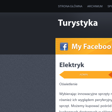
STRONA GŁÓWNA
ARCHIWUM
SP
ADMIN
Oświetlenie
Wybierając innowacyjne sprzęty 
również ich wyglądem peryferyjny
sprzęt. Możemy kupować pośród t
kuchennych dostępnych w sklepach