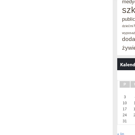
medy
szk
publi
dziećmi
wyposaż
doda
żywi
P
3
10
17
24
31
« lip