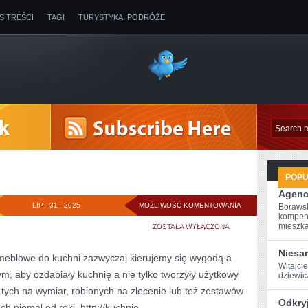
IS TREŚCI
TAGI
TURYSTYKA, PODRÓŻE
POP
Agenc
ELEKTRYK
LIP - 31 - 2025
MOŻLIWOŚĆ KOMENTOWANIA
Borawsk
kompen
mieszkan
ZOSTAŁA WYŁĄCZONA
Niesa
meblowe do kuchni zazwyczaj kierujemy się wygodą a
Witajcie
m, aby ozdabiały kuchnię a nie tylko tworzyły użytkowy
dziewicz
ych na wymiar, robionych na zlecenie lub też zestawów
Odkry
 niemal od ręki. http://kuchnie-