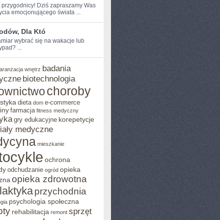
e przygodnicy!⁤ Dziś zapraszamy ‌Was
ycia emocjonującego świata ...
odów, Dla Któ
miar ‍wybrać się na‍ wakacje ⁣lub
ypad? ...
badania
aranżacja wnętrz
yczne
biotechnologia
choroby
ownictwo
styka
dieta
e-commerce
dom
iny
farmacja
fitness medyczny
yka
korepetycje
gry edukacyjne
iały medyczne
dycyna
mieszkanie
tocykle
ochrona
dy
opieka
odchudzanie
ogród
opieka zdrowotna
zna
ilaktyka
przychodnia
psychologia społeczna
gia
pty
sprzęt
rehabilitacja
remont