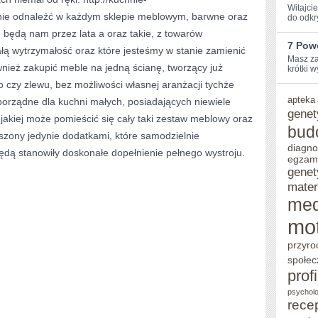
Witajci
anie odnaleźć w każdym sklepie meblowym, barwne oraz
do odkr
m będą nam przez lata a oraz takie, z towarów
7 Pow
ą wytrzymałość oraz które jesteśmy w stanie zamienić
Masz ⁣za
nież zakupić meble na jedną ścianę, tworzący już
krótki w
 czy zlewu, bez możliwości własnej aranżacji tychże
apteka
 porządne dla kuchni małych, posiadających niewiele
genet
 jakiej może pomieścić się cały taki zestaw meblowy oraz
bud
szony jedynie dodatkami, które samodzielnie
diagno
ędą stanowiły doskonałe dopełnienie pełnego wystroju.
egzam
genet
mater
me
mo
przyro
społec
prof
psycholo
rece