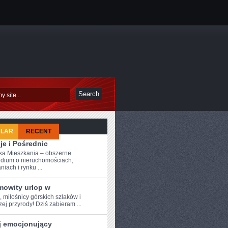
ULAR
RECENT
je i Pośrednic
a Mieszkania – obszerne
dium o nieruchomościach,
iach i rynku ...
mowity urlop w
, miłośnicy ‌górskich ⁢szlaków i
ej przyrody!‌ Dziś zabieram ...
j emocjonujący