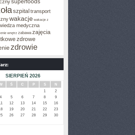
superfoods
czny
oła
szpital
transport
wakacje
czny
wakacje z
wiedza medyczna
zajęcia
zabawa
enie wnętrz
tkowe
zdrowe
zdrowie
enie
SIERPIEŃ 2026
W
Ś
C
P
S
N
1
2
4
5
6
7
8
9
11
12
13
14
15
16
18
19
20
21
22
23
25
26
27
28
29
30