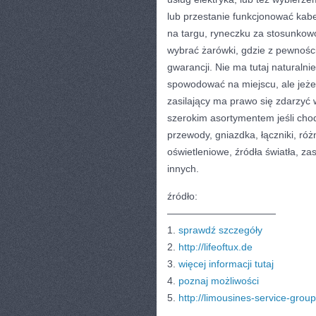
lub przestanie funkcjonować kab
na targu, ryneczku za stosunkowo
wybrać żarówki, gdzie z pewnoś
gwarancji. Nie ma tutaj naturaln
spowodować na miejscu, ale jeżel
zasilający ma prawo się zdarzyć
szerokim asortymentem jeśli chod
przewody, gniazdka, łączniki, ró
oświetleniowe, źródła światła, z
innych.
źródło:
———————————
1.
sprawdź szczegóły
2.
http://lifeoftux.de
3.
więcej informacji tutaj
4.
poznaj możliwości
5.
http://limousines-service-grou