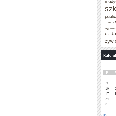
medy
szk
publi
dziećmi
wyposaż
doda
żywi
P
3
10
17
24
31
« lip