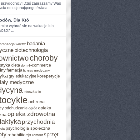
e przygodnicy!⁤ Dziś zapraszamy ‌Was
ycia emocjonującego świata ...
odów, Dla Któ
miar ‍wybrać się na‍ wakacje ⁣lub
ypad? ...
badania
aranżacja wnętrz
yczne
biotechnologia
choroby
ownictwo
styka
dieta
e-commerce
dom
iny
farmacja
fitness medyczny
yka
korepetycje
gry edukacyjne
iały medyczne
dycyna
mieszkanie
tocykle
ochrona
dy
opieka
odchudzanie
ogród
opieka zdrowotna
zna
ilaktyka
przychodnia
psychologia społeczna
gia
pty
sprzęt
rehabilitacja
remont