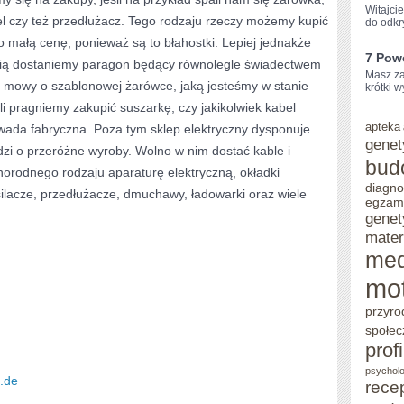
Witajci
el czy też przedłużacz. Tego rodzaju rzeczy możemy kupić
do odkr
 małą cenę, ponieważ są to błahostki. Lepiej jednakże
7 Pow
cią dostaniemy paragon będący równolegle świadectwem
Masz ⁣za
ie mowy o szablonowej żarówce, jaką jesteśmy w stanie
krótki w
i pragniemy zakupić suszarkę, czy jakikolwiek kabel
apteka
 wada fabryczna. Poza tym sklep elektryczny dysponuje
genet
zi o przeróżne wyroby. Wolno w nim dostać kable i
bud
żnorodnego rodzaju aparaturę elektryczną, okładki
diagno
asilacze, przedłużacze, dmuchawy, ładowarki oraz wiele
egzam
genet
mater
me
mo
przyro
społec
prof
psycholo
p.de
rece