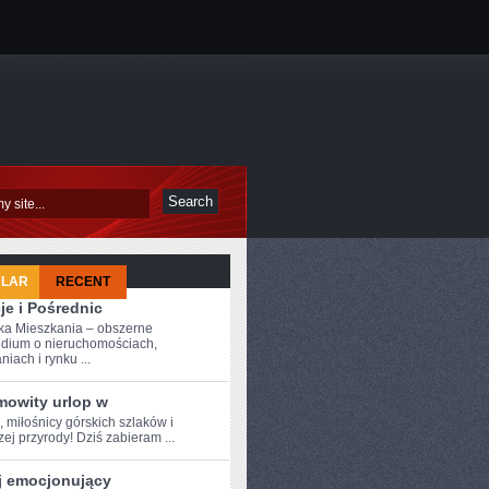
ULAR
RECENT
je i Pośrednic
a Mieszkania – obszerne
dium o nieruchomościach,
iach i rynku ...
mowity urlop w
, miłośnicy ‌górskich ⁢szlaków i
ej przyrody!‌ Dziś zabieram ...
j emocjonujący