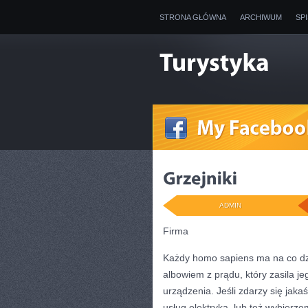
STRONA GŁÓWNA
ARCHIWUM
SP
ADMIN
Firma
Każdy homo sapiens ma na co dzi
albowiem z prądu, który zasila jeg
urządzenia. Jeśli zdarzy się jaka
usług elektryka, lub też wybierze