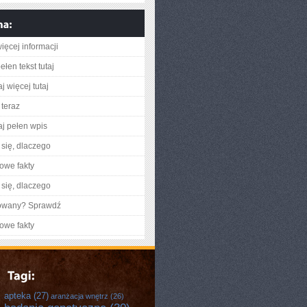
ięcej informacji
łen tekst tutaj
j więcej tutaj
teraz
aj pełen wpis
się, dlaczego
owe fakty
się, dlaczego
gowany? Sprawdź
owe fakty
apteka
(27)
aranżacja wnętrz
(26)