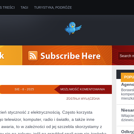
IS TREŚCI
TAGI
TURYSTYKA, PODRÓŻE
POP
Agenc
GRZEJNIKI
SIE - 6 - 2025
MOŻLIWOŚĆ KOMENTOWANIA
Borawsk
kompen
mieszkan
ZOSTAŁA WYŁĄCZONA
Niesa
eń styczność z elektrycznością. Często korzysta
Witajcie
o telewizor, komputer, radio i światło, a także inne
dziewicz
ś awaria, to w zależności od jej szczebla skorzystamy z
Odkry
my się na zakupy, jeśli na przykład spali nam się żarówka,