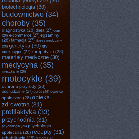
badania genetyczne
(30)
biotechnologia
(30)
budownictwo
(34)
choroby
(35)
diagnostyka
(28)
dieta
(27)
dom
egzaminy
e-commerce
(27)
(26)
(28)
farmacja
(27)
fitness medyczny
genetyka
(30)
gry
(26)
korepetycje
(28)
edukacyjne
(27)
materiały medyczne
(30)
medycyna
(35)
mieszkanie
(26)
motocykle
(39)
ochrona przyrody
(28)
opieka
odchudzanie
(27)
ogród
(26)
opieka
społeczna
(28)
zdrowotna
(31)
profilaktyka
(33)
przychodnia
(31)
psychologia
psychologia
(26)
recepty
(31)
społeczna
(28)
rehabilitacja
(28)
remont
(26)