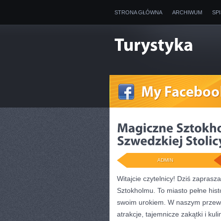
STRONA GŁÓWNA
ARCHIWUM
SP
ADMIN
Witajcie ⁢czytelnicy! Dziś‌ zapras
Sztokholmu. To miasto pełne ⁢histor
swoim urokiem. ​W naszym przew
atrakcje, tajemnicze zakątki i kul