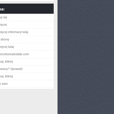
uj się
ięcej
ęcej informacji tutaj
stronę
ięcej tutaj
lbrooksrealestate.com
aj, kliknij
gowany? Sprawdź
aj, kliknij
o sam