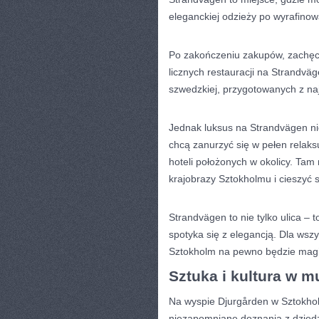
eleganckiej odzieży po wyrafinow
Po zakończeniu zakupów, zachęc
licznych restauracji na Strandv
szwedzkiej, przygotowanych z na
Jednak luksus na Strandvägen nie
chcą⁣ zanurzyć się w⁢ pełen relak
hoteli położonych‌ w okolicy. Ta
krajobrazy Sztokholmu i cieszyć 
Strandvägen⁢ to nie ⁢tylko ulica 
spotyka się​ z elegancją. Dla wsz
Sztokholm na pewno będzie magi
Sztuka i kultura w m
Na wyspie Djurgården w Sztokholm
niezapomniane doznania​ z dziedzi