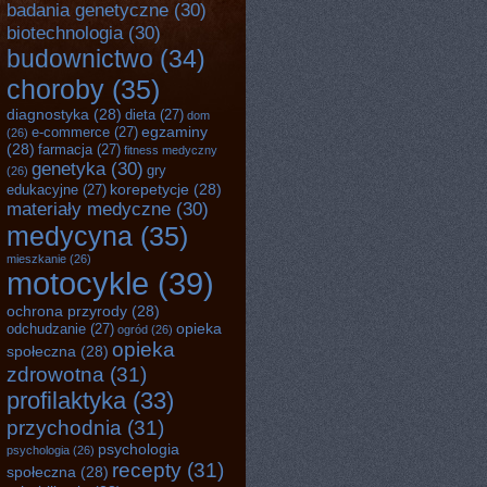
badania genetyczne
(30)
biotechnologia
(30)
budownictwo
(34)
choroby
(35)
diagnostyka
(28)
dieta
(27)
dom
egzaminy
e-commerce
(27)
(26)
(28)
farmacja
(27)
fitness medyczny
genetyka
(30)
gry
(26)
korepetycje
(28)
edukacyjne
(27)
materiały medyczne
(30)
medycyna
(35)
mieszkanie
(26)
motocykle
(39)
ochrona przyrody
(28)
opieka
odchudzanie
(27)
ogród
(26)
opieka
społeczna
(28)
zdrowotna
(31)
profilaktyka
(33)
przychodnia
(31)
psychologia
psychologia
(26)
recepty
(31)
społeczna
(28)