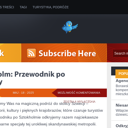
IS TREŚCI
TAGI
TURYSTYKA, PODRÓŻE
POP
Agenc
Borawsk
kompen
MAGICZNE
MAJ - 18 - 2025
MOŻLIWOŚĆ KOMENTOWANIA
mieszkan
SZTOKHOLM:
ZOSTAŁA WYŁĄCZONA
zamy Was na magiczną ⁢podróż do stolicy Szwecji ⁤–
Niesa
ii, ‌kultury i pięknych krajobrazów,‌ które czaruje turystów
PRZEWODNIK
Witajcie
dziewicz
odniku po Sztokholmie odkryjemy razem najciekawsze
PO
inarne specjały tej urokliwej skandynawskiej​ metropolii.
Odkry
SZWEDZKIEJ