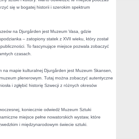
urzyć‍ się w bogatej historii i szerokim spektrum
uzeów ⁣na Djurgården jest ⁤Muzeum Vasa, gdzie
odzianka – zatopiony statek z XVII wieku, który został
publiczności. To fascynujące miejsce pozwala ‌zobaczyć
tamtych czasach.
na mapie kulturalnej Djurgården jest‍ Muzeum Skansen,
ie muzeum plenerowym. Tutaj można zobaczyć autentyczne
iosła i zgłębić ‌historię Szwecji z różnych okresów
nowoczesnej, koniecznie ⁣odwiedź Muzeum Sztuki
amiczne miejsce pełne nowatorskich wystaw,​ które‍
zwedzkim ⁣i międzynarodowym świecie sztuki.