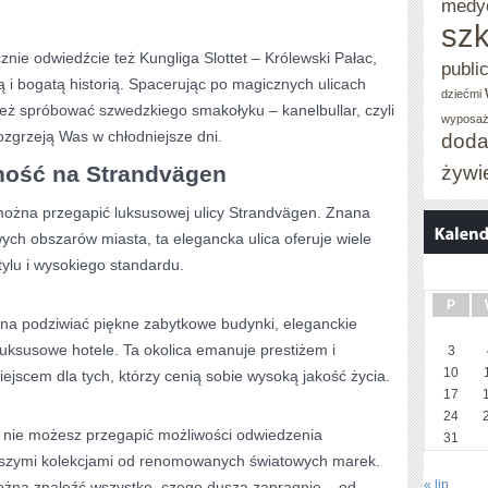
medy
szk
znie odwiedźcie ‌też Kungliga Slottet – Królewski Pałac,
publi
 i bogatą historią. Spacerując⁤ po magicznych ulicach
dziećmi
też spróbować szwedzkiego smakołyku – ⁢kanelbullar, czyli
wyposaż
grzeją Was w chłodniejsze ‌dni.
doda
żywi
ość na ⁣Strandvägen
 można przegapić luksusowej ulicy Strandvägen. Znana
owych ⁣obszarów miasta, ta elegancka ‍ulica oferuje wiele
‌stylu i wysokiego standardu.
P
a podziwiać ⁢piękne zabytkowe budynki, eleganckie
 luksusowe hotele. ​Ta okolica ‌emanuje​ prestiżem i
3
10
iejscem dla‌ tych, którzy cenią sobie wysoką jakość życia.
17
24
w, nie​ możesz przegapić możliwości odwiedzenia
31
szymi kolekcjami od renomowanych światowych​ marek.
« lip
ożna znaleźć wszystko, czego dusza zapragnie – ⁢od