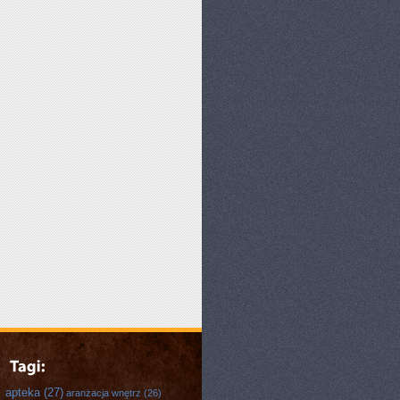
apteka
(27)
aranżacja wnętrz
(26)