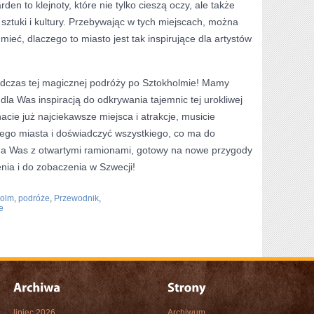
 to klejnoty,⁤ które nie tylko cieszą oczy, ale także
sztuki i kultury. ⁤Przebywając w tych miejscach, można
eć, dlaczego ‍to ​miasto jest tak⁤ inspirujące dla artystów
odczas tej magicznej⁣ podróży po Sztokholmie! Mamy
dla Was inspiracją do odkrywania ⁢tajemnic tej urokliwej
znacie już najciekawsze miejsca i atrakcje, musicie
 tego miasta i ⁤doświadczyć wszystkiego, co ma do
na Was z otwartymi ramionami, gotowy na nowe przygody
nia i do zobaczenia w Szwecji!
holm
,
podróże
,
Przewodnik
,
e
lipiec 2026
Archiwum