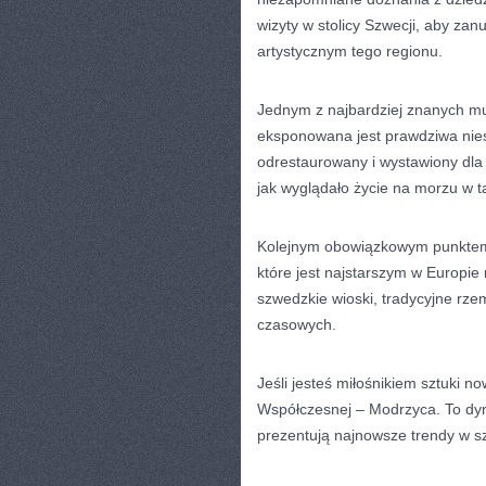
wizyty w stolicy⁢ Szwecji, aby zan
⁣artystycznym⁣ tego regionu.
Jednym z najbardziej znanych ⁤m
eksponowana jest prawdziwa niesp
odrestaurowany i wystawiony dla 
jak wyglądało życie na ​morzu w 
Kolejnym obowiązkowym punktem 
które jest najstarszym w Europ
szwedzkie wioski, tradycyjne‍ rzem
czasowych.
Jeśli⁢ jesteś miłośnikiem sztuki 
Współczesnej – Modrzyca. To dyn
prezentują najnowsze trendy w s