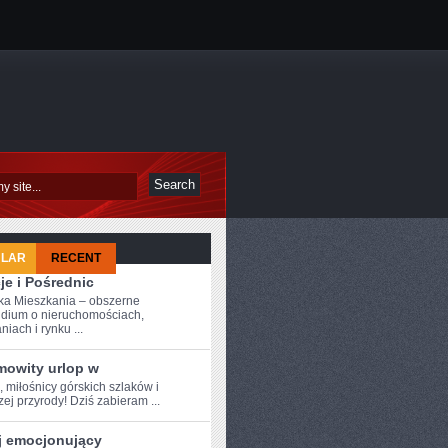
ULAR
RECENT
je i Pośrednic
a Mieszkania – obszerne
dium o nieruchomościach,
iach i rynku ...
mowity urlop w
, miłośnicy ‌górskich ⁢szlaków i
ej przyrody!‌ Dziś zabieram ...
j emocjonujący