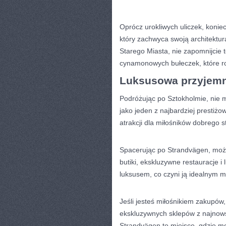
Oprócz urokliwych uliczek, koniec
który zachwyca swoją architekturą
Starego⁢ Miasta, nie zapomnijcie 
cynamonowych bułeczek, które roz
Luksusowa przyjemn
Podróżując po​ Sztokholmie, nie
jako jeden z⁢ najbardziej⁣ prestiż
atrakcji dla ⁣miłośników⁣ dobrego 
Spacerując po Strandvägen, możn
butiki, ekskluzywne restauracje⁣ i
luksusem, co czyni ‌ją idealnym m
Jeśli jesteś miłośnikiem ⁤zakupó
ekskluzywnych sklepów z najnow
Strandvägen to miejsce, gdzie m