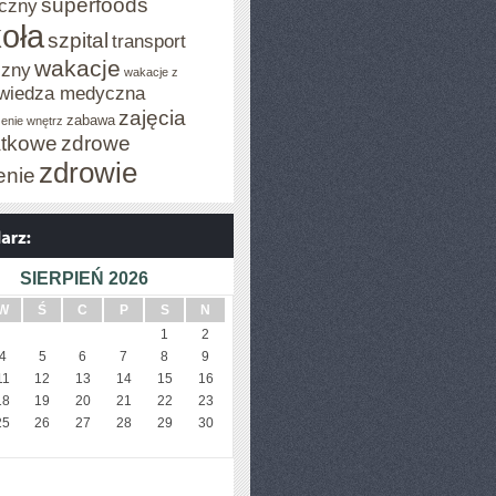
superfoods
czny
oła
szpital
transport
wakacje
czny
wakacje z
wiedza medyczna
zajęcia
zabawa
enie wnętrz
tkowe
zdrowe
zdrowie
enie
SIERPIEŃ 2026
W
Ś
C
P
S
N
1
2
4
5
6
7
8
9
11
12
13
14
15
16
18
19
20
21
22
23
25
26
27
28
29
30