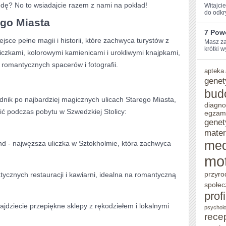
ę? No to wsiadajcie razem z ⁣nami na‌ pokład!
Witajci
do odkr
STOLICY
ego Miasta
7 Pow
jsce⁣ pełne magii i historii, które zachwyca turystów z
Masz ⁣za
krótki w
liczkami, kolorowymi kamienicami i urokliwymi knajpkami,
 romantycznych spacerów i fotografii.
apteka
genet
bud
nik po najbardziej magicznych ulicach Starego Miasta,
diagno
ć ‍podczas‌ pobytu w Szwedzkiej​ Stolicy:
egzam
genet
mater
me
nd ‍- najwęższa uliczka w Sztokholmie, która zachwyca
mo
przyro
atycznych restauracji i kawiarni, idealna⁣ na romantyczną​
społec
prof
ajdziecie przepiękne sklepy z rękodziełem i ⁤lokalnymi
psycholo
rece