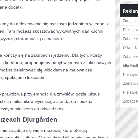
ane dodatki.
Zarejestr
amy do delektowania się pysznym jedzeniem w jednej z
Poznaj w
ägen. ‌Tam możesz skosztować wykwintnych dań kuchni
jwyższą​ starannością i smakiem.
Zobacz wi
Odwiedź 
 kończy się na zakupach i jedzeniu. Dla tych, którzy
Zobacz w
su i komfortu, proponujemy pobyt⁤ w ‌jednym z luksusowych
http://ho
m można delektować się widokiem na ⁢malownicze
Nie zwlek
się spokojem i luksusem.
Zaintry
Nie zwlek
– to prawdziwa przyjemność dla zmysłów, gdzie luksus⁢
ystkich​ miłośników wysokiego standardu ⁢i piękna
Zobacz t
cznym miejscem do⁣ odwiedzenia.
uzeach ​Djurgården
ie znajduje się wiele muzeów, które oferują
ny sztuki i kultury. Warto⁢ odwiedzić te miejsca podczas