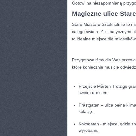
Gotowi na ‌niezapomnianą przygod
Magiczne ‌ulice Star
Stare Miasto w Sztokholmie to‍ mie
całego świata. Z klimatycznymi u
to idealne miejsce dla miłośników
Przygotowaliśmy ⁢dla Was przewod
które koniecznie musicie odwiedzi
Przejście Mårten Trotzigs grä
‍swoim urokiem.
Prästgatan – ulica pełna ‌klim
kolację.
Köksgatan -‌ miejsce, gdzie zn
wyrobami.