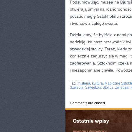
Podsumowując, muzea na Djurgården
otwierają umysł na różnorodność 
poczuć magię Sztokholmu i‍ zrozumi
⁣i twórców z całego świata.
Dziękujemy, że byliście z nami p
nadzieję, że nasz przewodnik ⁣był 
szwedzkiej stolicy. Teraz, kiedy⁤ 
koniecznie zanurzyć ​się w magii
zaoferowania. Sztokholm ⁣czeka 
i niezapomniane chwile. Powodze
CATEGORIES:
TURYSTYKA, PODRÓŻE
Tagi:
historia
,
kultura
,
Magiczne Sztok
Szwecja
,
Szwedzka Stolica
,
zwiedzani
Comments are closed.
Agencje i Pośrednicy