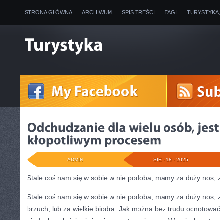
STRONA GŁÓWNA
ARCHIWUM
SPIS TREŚCI
TAGI
TURYSTYKA
ADMIN
SIE - 18 - 2025
Stale coś nam się w sobie w nie podoba, mamy za duży nos, z
Stale coś nam się w sobie w nie podoba, mamy za duży nos, za
brzuch, lub za wielkie biodra. Jak można bez trudu odnotowa