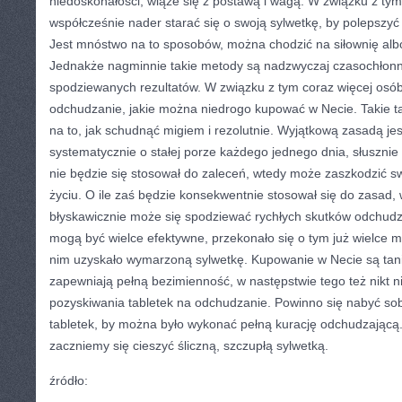
niedoskonałości, wiąże się z postawą i wagą. W związku z t
współcześnie nader starać się o swoją sylwetkę, by polepszyć
Jest mnóstwo na to sposobów, można chodzić na siłownię albo
Jednakże nagminnie takie metody są nadzwyczaj czasochłonn
spodziewanych rezultatów. W związku z tym coraz więcej osób 
odchudzanie, jakie można niedrogo kupować w Necie. Takie ta
na to, jak schudnąć migiem i rezolutnie. Wyjątkową zasadą jes
systematycznie o stałej porze każdego jednego dnia, słusznie 
nie będzie się stosował do zaleceń, wtedy może zaszkodzić 
życiu. O ile zaś będzie konsekwentnie stosował się do zasad
błyskawicznie może się spodziewać rychłych skutków odchudzan
mogą być wielce efektywne, przekonało się o tym już wielce m
nim uzyskało wymarzoną sylwetkę. Kupowanie w Necie są tani
zapewniają pełną bezimienność, w następstwie tego też nikt ni
pozyskiwania tabletek na odchudzanie. Powinno się nabyć so
tabletek, by można było wykonać pełną kurację odchudzającą
zaczniemy się cieszyć śliczną, szczupłą sylwetką.
źródło: