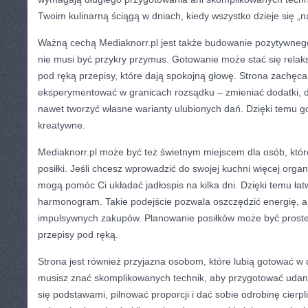
Twoim kulinarną ściągą w dniach, kiedy wszystko dzieje się „na
Ważną cechą Mediaknorr.pl jest także budowanie pozytywnego
nie musi być przykry przymus. Gotowanie może stać się rela
pod ręką przepisy, które dają spokojną głowę. Strona zachęca
eksperymentować w granicach rozsądku – zmieniać dodatki,
nawet tworzyć własne warianty ulubionych dań. Dzięki temu go
kreatywne.
Mediaknorr.pl może być też świetnym miejscem dla osób, któr
posiłki. Jeśli chcesz wprowadzić do swojej kuchni więcej organiz
mogą pomóc Ci układać jadłospis na kilka dni. Dzięki temu ła
harmonogram. Takie podejście pozwala oszczędzić energię, a 
impulsywnych zakupów. Planowanie posiłków może być prost
przepisy pod ręką.
Strona jest również przyjazna osobom, które lubią gotować w 
musisz znać skomplikowanych technik, aby przygotować udan
się podstawami, pilnować proporcji i dać sobie odrobinę cierpl