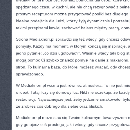
Mediaknorr.pl może być również pomocna dla osób, które chcą
spędzanego czasu w kuchni, ale nie chcą rezygnować z pełne
prostym recepturom można przygotować posiłki bez długiego s
idealne podejście dla ludzi, którzy żyją dynamicznie i potrzeb
takimi przepisami łatwiej zachować balans między pracą, do
Strona Mediaknorr.pl sprawdzi się też wtedy, gdy chcesz odśw
pomysły. Każdy ma moment, w którym kończą się inspiracje, a 
jedno pytanie: „co dziś ugotować?”. Właśnie wtedy taki blog st
mogą pomóc Ci szybko znaleźć pomysł na danie z makaronu, 
stron. To kulinarna baza, do której możesz wracać, gdy chce
sprawdzonego.
W Mediaknorr.pl ważna jest również atmosfera. To nie jest mie
o ideał. Tutaj liczy się domowy luz. Nikt nie oczekuje, że każdy
restauracji. Najważniejsze jest, żeby jedzenie smakowało, był
że zrobiłeś coś dobrego dla siebie oraz bliskich.
Mediaknorr.pl może stać się Twoim kulinarnym towarzyszem n
gdy gotujesz coś prostego, jak i wtedy, gdy chcesz przygotow