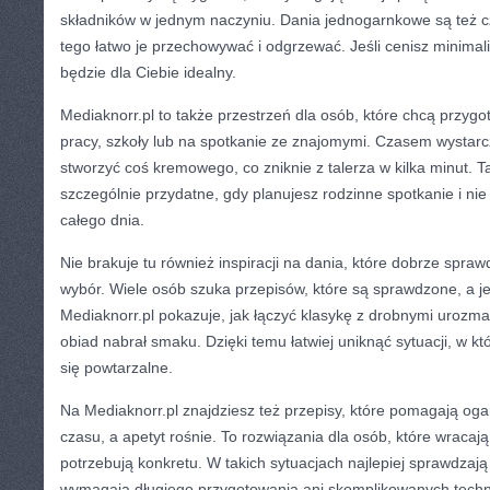
składników w jednym naczyniu. Dania jednogarnkowe są też c
tego łatwo je przechowywać i odgrzewać. Jeśli cenisz minimali
będzie dla Ciebie idealny.
Mediaknorr.pl to także przestrzeń dla osób, które chcą przyg
pracy, szkoły lub na spotkanie ze znajomymi. Czasem wystarcz
stworzyć coś kremowego, co zniknie z talerza w kilka minut. T
szczególnie przydatne, gdy planujesz rodzinne spotkanie i ni
całego dnia.
Nie brakuje tu również inspiracji na dania, które dobrze spraw
wybór. Wiele osób szuka przepisów, które są sprawdzone, a j
Mediaknorr.pl pokazuje, jak łączyć klasykę z drobnymi urozma
obiad nabrał smaku. Dzięki temu łatwiej uniknąć sytuacji, w k
się powtarzalne.
Na Mediaknorr.pl znajdziesz też przepisy, które pomagają oga
czasu, a apetyt rośnie. To rozwiązania dla osób, które wracaj
potrzebują konkretu. W takich sytuacjach najlepiej sprawdzają 
wymagają długiego przygotowania ani skomplikowanych techni