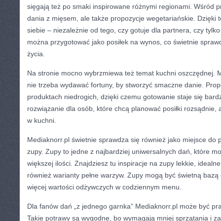
sięgają też po smaki inspirowane różnymi regionami. Wśród 
dania z mięsem, ale także propozycje wegetariańskie. Dzięki 
siebie – niezależnie od tego, czy gotuje dla partnera, czy tylk
można przygotować jako posiłek na wynos, co świetnie sprawd
życia.
Na stronie mocno wybrzmiewa też temat kuchni oszczędnej. M
nie trzeba wydawać fortuny, by stworzyć smaczne danie. Prop
produktach niedrogich, dzięki czemu gotowanie staje się bardz
rozwiązanie dla osób, które chcą planować posiłki rozsądnie, 
w kuchni.
Mediaknorr.pl świetnie sprawdza się również jako miejsce do
zupy. Zupy to jedne z najbardziej uniwersalnych dań, które 
większej ilości. Znajdziesz tu inspiracje na zupy lekkie, idealne
również warianty pełne warzyw. Zupy mogą być świetną bazą 
więcej wartości odżywczych w codziennym menu.
Dla fanów dań „z jednego garnka” Mediaknorr.pl może być praw
Takie potrawy są wygodne, bo wymagają mniej sprzątania i za