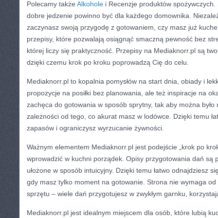
Polecamy także
Alkohole
i Recenzje produktów spożywczych. Se
dobre jedzenie powinno być dla każdego domownika. Niezależ
zaczynasz swoją przygodę z gotowaniem, czy masz już kuchenn
przepisy, które pozwalają osiągnąć smaczną pewność bez stre
której liczy się praktyczność. Przepisy na Mediaknorr.pl są two
dzięki czemu krok po kroku poprowadzą Cię do celu.
Mediaknorr.pl to kopalnia pomysłów na start dnia, obiady i lek
propozycje na posiłki bez planowania, ale też inspiracje na ok
zachęca do gotowania w sposób sprytny, tak aby można było
zależności od tego, co akurat masz w lodówce. Dzięki temu ła
zapasów i ograniczysz wyrzucanie żywności.
Ważnym elementem Mediaknorr.pl jest podejście „krok po kro
wprowadzić w kuchni porządek. Opisy przygotowania dań są pr
ułożone w sposób intuicyjny. Dzięki temu łatwo odnajdziesz s
gdy masz tylko moment na gotowanie. Strona nie wymaga od 
sprzętu – wiele dań przygotujesz w zwykłym garnku, korzysta
Mediaknorr.pl jest idealnym miejscem dla osób, które lubią kuc