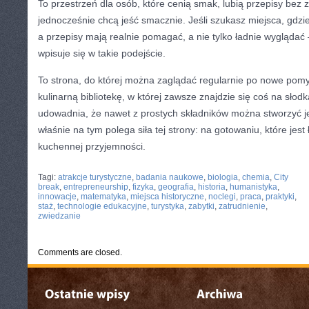
To przestrzeń dla osób, które cenią smak, lubią przepisy bez 
jednocześnie chcą jeść smacznie. Jeśli szukasz miejsca, gdzi
a przepisy mają realnie pomagać, a nie tylko ładnie wyglądać 
wpisuje się w takie podejście.
To strona, do której można zaglądać regularnie po nowe pomys
kulinarną bibliotekę, w której zawsze znajdzie się coś na słodk
udowadnia, że nawet z prostych składników można stworzyć jed
właśnie na tym polega siła tej strony: na gotowaniu, które jest
kuchennej przyjemności.
CATEGORIES:
TURYSTYKA, PODRÓŻE
Tagi:
atrakcje turystyczne
,
badania naukowe
,
biologia
,
chemia
,
City
break
,
entrepreneurship
,
fizyka
,
geografia
,
historia
,
humanistyka
,
innowacje
,
matematyka
,
miejsca historyczne
,
noclegi
,
praca
,
praktyki
,
staż
,
technologie edukacyjne
,
turystyka
,
zabytki
,
zatrudnienie
,
zwiedzanie
Comments are closed.