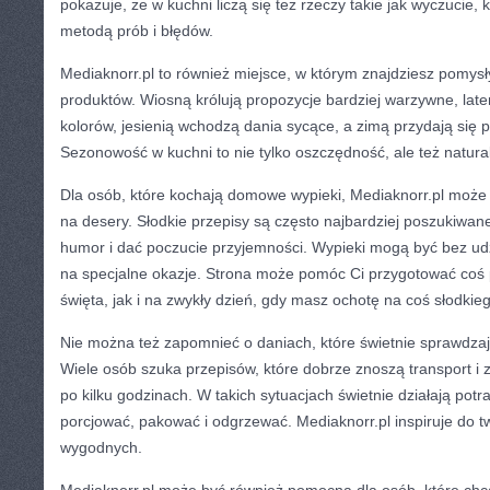
pokazuje, że w kuchni liczą się też rzeczy takie jak wyczucie,
metodą prób i błędów.
Mediaknorr.pl to również miejsce, w którym znajdziesz pomysł
produktów. Wiosną królują propozycje bardziej warzywne, late
kolorów, jesienią wchodzą dania sycące, a zimą przydają się
Sezonowość w kuchni to nie tylko oszczędność, ale też natur
Dla osób, które kochają domowe wypieki, Mediaknorr.pl może
na desery. Słodkie przepisy są często najbardziej poszukiwane
humor i dać poczucie przyjemności. Wypieki mogą być bez udz
na specjalne okazje. Strona może pomóc Ci przygotować co
święta, jak i na zwykły dzień, gdy masz ochotę na coś słodkie
Nie można też zapomnieć o daniach, które świetnie sprawdzają
Wiele osób szuka przepisów, które dobrze znoszą transport i
po kilku godzinach. W takich sytuacjach świetnie działają pot
porcjować, pakować i odgrzewać. Mediaknorr.pl inspiruje do t
wygodnych.