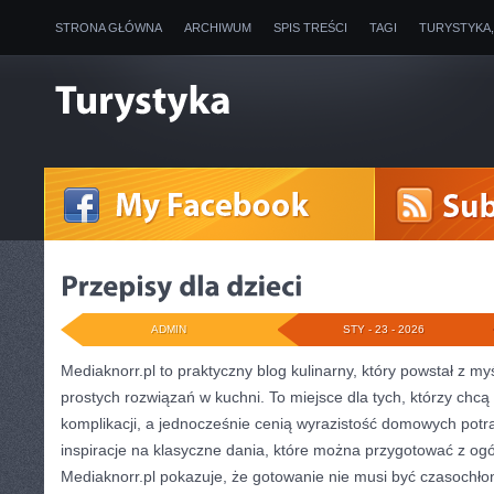
STRONA GŁÓWNA
ARCHIWUM
SPIS TREŚCI
TAGI
TURYSTYKA
ADMIN
STY - 23 - 2026
Mediaknorr.pl to praktyczny blog kulinarny, który powstał z m
prostych rozwiązań w kuchni. To miejsce dla tych, którzy ch
komplikacji, a jednocześnie cenią wyrazistość domowych potra
inspiracje na klasyczne dania, które można przygotować z og
Mediaknorr.pl pokazuje, że gotowanie nie musi być czasochłon