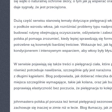
się wątki o naturalnej ochronie skóry, o tym jak ją wspierać o
daje sygnały, że jest przeciążona.
Dużą część serwisu stanowią tematy dotyczące pielęgnacji wło
o podłoże wzrostu włosa, jak rozróżniać problemy typu nadpr
budować rutynę obejmującą oczyszczanie, odżywianie i zabez
polska.pl pomaga zrozumieć, kiedy lepiej sprawdzają się formu
potrzebne są kosmetyki bardziej treściwe. Wskazuje też, jak 
kondycjonerem i intensywnym wsparciem, aby włosy były błys
W serwisie pojawiają się także treści o pielęgnacji ciała, które
również potrzebuje nawilżenia, szczególnie gdy jest narażona 
z długimi kąpielami. Blog podpowiada, jak dobierać mleczka do
miejsca szczególnie wymagające, takie jak kolana, oraz jak b
poprawiają elastyczność bez poczucia, że pielęgnacja to kole
johnmasters-polska.pl porusza też temat pielęgnacji sezonowej
zachowuje się inaczej w zimie niż w lecie. Blog tłumaczy, jak 