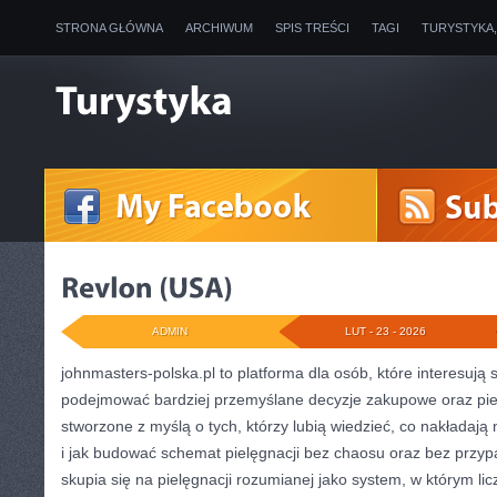
STRONA GŁÓWNA
ARCHIWUM
SPIS TREŚCI
TAGI
TURYSTYKA
ADMIN
LUT - 23 - 2026
johnmasters-polska.pl to platforma dla osób, które interesują
podejmować bardziej przemyślane decyzje zakupowe oraz pie
stworzone z myślą o tych, którzy lubią wiedzieć, co nakładają na
i jak budować schemat pielęgnacji bez chaosu oraz bez przy
skupia się na pielęgnacji rozumianej jako system, w którym lic