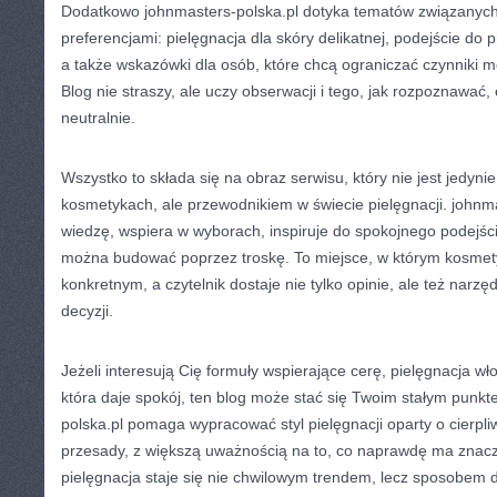
Dodatkowo johnmasters-polska.pl dotyka tematów związanych 
preferencjami: pielęgnacja dla skóry delikatnej, podejście do
a także wskazówki dla osób, które chcą ograniczać czynniki 
Blog nie straszy, ale uczy obserwacji i tego, jak rozpoznawać, 
neutralnie.
Wszystko to składa się na obraz serwisu, który nie jest jedyni
kosmetykach, ale przewodnikiem w świecie pielęgnacji. johnm
wiedzę, wspiera w wyborach, inspiruje do spokojnego podejści
można budować poprzez troskę. To miejsce, w którym kosmet
konkretnym, a czytelnik dostaje nie tylko opinie, ale też narz
decyzji.
Jeżeli interesują Cię formuły wspierające cerę, pielęgnacja w
która daje spokój, ten blog może stać się Twoim stałym punk
polska.pl pomaga wypracować styl pielęgnacji oparty o cierpliw
przesady, z większą uważnością na to, co naprawdę ma znacz
pielęgnacja staje się nie chwilowym trendem, lecz sposobem d