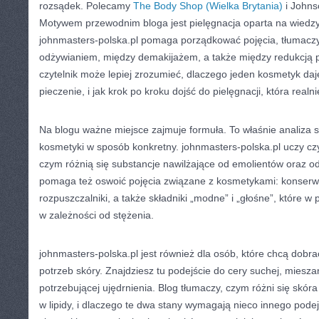
rozsądek. Polecamy
The Body Shop (Wielka Brytania)
i Johns
Motywem przewodnim bloga jest pielęgnacja oparta na wiedzy, 
johnmasters-polska.pl pomaga porządkować pojęcia, tłumacz
odżywianiem, między demakijażem, a także między redukcją p
czytelnik może lepiej zrozumieć, dlaczego jeden kosmetyk daj
pieczenie, i jak krok po kroku dojść do pielęgnacji, która realn
Na blogu ważne miejsce zajmuje formuła. To właśnie analiza 
kosmetyki w sposób konkretny. johnmasters-polska.pl uczy czy
czym różnią się substancje nawilżające od emolientów oraz o
pomaga też oswoić pojęcia związane z kosmetykami: konserw
rozpuszczalniki, a także składniki „modne” i „głośne”, które w
w zależności od stężenia.
johnmasters-polska.pl jest również dla osób, które chcą dobrać
potrzeb skóry. Znajdziesz tu podejście do cery suchej, miesza
potrzebującej ujędrnienia. Blog tłumaczy, czym różni się skór
w lipidy, i dlaczego te dwa stany wymagają nieco innego podej