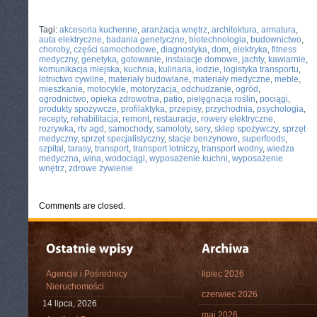
CATEGORIES:
TURYSTYKA, PODRÓŻE
Tagi:
akcesoria kuchenne
,
aranżacja wnętrz
,
architektura
,
armatura
,
auta elektryczne
,
badania genetyczne
,
biotechnologia
,
budownictwo
,
choroby
,
części samochodowe
,
diagnostyka
,
dom
,
elektryka
,
fitness
medyczny
,
genetyka
,
gotowanie
,
instalacje domowe
,
jachty
,
kawiarnie
,
komunikacja miejska
,
kuchnia
,
kulinaria
,
łodzie
,
logistyka transportu
,
lotnictwo cywilne
,
materiały budowlane
,
materiały medyczne
,
meble
,
mieszkanie
,
motocykle
,
motoryzacja
,
odchudzanie
,
ogród
,
ogrodnictwo
,
opieka zdrowotna
,
patio
,
pielęgnacja roślin
,
pociągi
,
produkty spożywcze
,
profilaktyka
,
przepisy
,
przychodnia
,
psychologia
,
recepty
,
rehabilitacja
,
remont
,
restauracje
,
rowery elektryczne
,
rozrywka
,
rtv agd
,
samochody
,
samoloty
,
sery
,
sklep spożywczy
,
sprzęt
medyczny
,
sprzęt specjalistyczny
,
stacje benzynowe
,
superfoods
,
szpital
,
tarasy
,
transport
,
transport lotniczy
,
transport wodny
,
wiedza
medyczna
,
wina
,
wodociągi
,
wyposażenie kuchni
,
wyposażenie
wnętrz
,
zdrowe żywienie
Comments are closed.
Agencje i Pośrednicy
lipiec 2026
Nieruchomości
czerwiec 2026
14 lipca, 2026
maj 2026