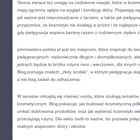
Strona zwraca też uwagę na codzienne nawyki, które w kosme
mają ogromny wpływ na wygląd i kondycję skóry. Pojawiają się 
jak ważne jest nieprzesadzanie z tarciem, a także jak pielęgna
przypomina, że kosmetyki nie działają w próżni i że najlepsze 
gdy pielęgnacja wspiera barierę razem z codziennym stylem ż
johnmasters-polska.pl jest też miejscem, które inspiruje do tw
pielęgnacyjnych: niekoniecznie długich i skomplikowanych, al
jednych będzie to krótka rutyna rano i wieczorem, dla innych
Blog pomaga znaleźć „złoty środek”, w którym pielęgnacja sta
a nie listą zadań do odhaczenia.
W serwisie odnajdą się również osoby, które szukają temató
kosmetycznym. Blog pokazuje, jak budować kosmetyczną półkę
unikać dublowania produktów, oraz jak wybierać kosmetyki wi
przeciążają rutyny. Dla wielu osób to ważne, bo pozwala poł
realnym wsparciem skóry i włosów.