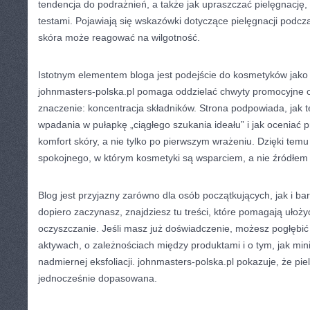
tendencja do podrażnień, a także jak upraszczać pielęgnację,
testami. Pojawiają się wskazówki dotyczące pielęgnacji podcz
skóra może reagować na wilgotność.
Istotnym elementem bloga jest podejście do kosmetyków jako n
johnmasters-polska.pl pomaga oddzielać chwyty promocyjne od
znaczenie: koncentracja składników. Strona podpowiada, jak 
wpadania w pułapkę „ciągłego szukania ideału” i jak oceniać 
komfort skóry, a nie tylko po pierwszym wrażeniu. Dzięki temu 
spokojnego, w którym kosmetyki są wsparciem, a nie źródłem f
Blog jest przyjazny zarówno dla osób początkujących, jak i b
dopiero zaczynasz, znajdziesz tu treści, które pomagają ułoży
oczyszczanie. Jeśli masz już doświadczenie, możesz pogłębić 
aktywach, o zależnościach między produktami i o tym, jak mi
nadmiernej eksfoliacji. johnmasters-polska.pl pokazuje, że pi
jednocześnie dopasowana.