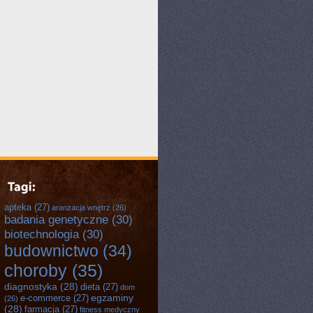
apteka
(27)
aranżacja wnętrz
(26)
badania genetyczne
(30)
biotechnologia
(30)
budownictwo
(34)
choroby
(35)
diagnostyka
(28)
dieta
(27)
dom
egzaminy
e-commerce
(27)
(26)
(28)
farmacja
(27)
fitness medyczny