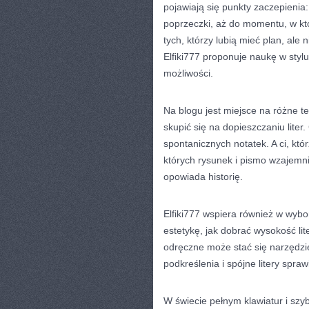
pojawiają się punkty zaczepienia
poprzeczki, aż do momentu, w któ
tych, którzy lubią mieć plan, ale
Elfiki777 proponuje naukę w sty
możliwości.
Na blogu jest miejsce na różne t
skupić się na dopieszczaniu liter
spontanicznych notatek. A ci, kt
których rysunek i pismo wzajemnie
opowiada historię.
Elfiki777 wspiera również w wybo
estetykę, jak dobrać wysokość li
odręczne może stać się narzędzie
podkreślenia i spójne litery spraw
W świecie pełnym klawiatur i szy