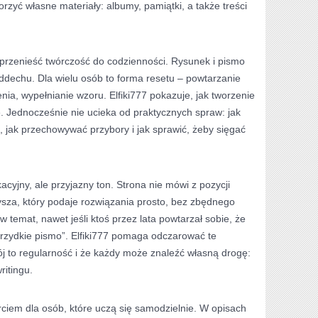
zyć własne materiały: albumy, pamiątki, a także treści
y przenieść twórczość do codzienności. Rysunek i pismo
ddechu. Dla wielu osób to forma resetu – powtarzanie
cienia, wypełnianie wzoru. Elfiki777 pokazuje, jak tworzenie
ie. Jednocześnie nie ucieka od praktycznych spraw: jak
 jak przechowywać przybory i jak sprawić, żeby sięgać
yjny, ale przyjazny ton. Strona nie mówi z pozycji
zysza, który podaje rozwiązania prosto, bez zbędnego
w temat, nawet jeśli ktoś przez lata powtarzał sobie, że
brzydkie pismo”. Elfiki777 pomaga odczarować te
j to regularność i że każdy może znaleźć własną drogę:
ritingu.
ciem dla osób, które uczą się samodzielnie. W opisach