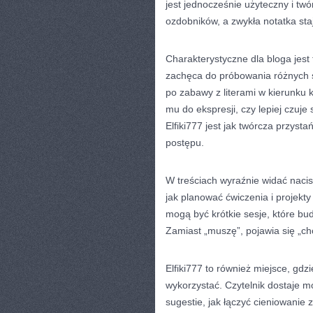
jest jednocześnie użyteczny i tw
ozdobników, a zwykła notatka sta
Charakterystyczne dla bloga jes
zachęca do próbowania różnych s
po zabawy z literami w kierunku k
mu do ekspresji, czy lepiej czuje
Elfiki777 jest jak twórcza przyst
postępu.
W treściach wyraźnie widać nacis
jak planować ćwiczenia i projekty
mogą być krótkie sesje, które bud
Zamiast „muszę”, pojawia się „ch
Elfiki777 to również miejsce, gdzi
wykorzystać. Czytelnik dostaje m
sugestie, jak łączyć cieniowanie 