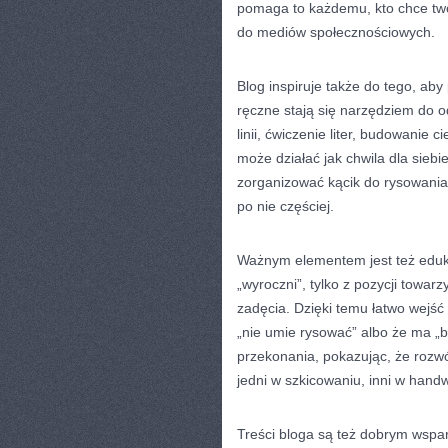
pomaga to każdemu, kto chce twor
do mediów społecznościowych.
Blog inspiruje także do tego, ab
ręczne stają się narzędziem do o
linii, ćwiczenie liter, budowanie 
może działać jak chwila dla sieb
zorganizować kącik do rysowania,
po nie częściej.
Ważnym elementem jest też edukac
„wyroczni”, tylko z pozycji towar
zadęcia. Dzięki temu łatwo wejść 
„nie umie rysować” albo że ma „
przekonania, pokazując, że rozwó
jedni w szkicowaniu, inni w handw
Treści bloga są też dobrym wspar