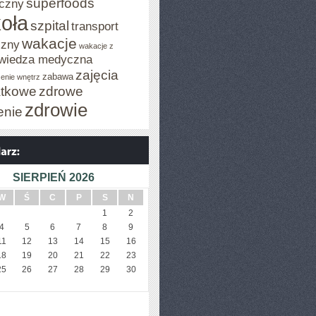
superfoods
czny
oła
szpital
transport
wakacje
czny
wakacje z
wiedza medyczna
zajęcia
zabawa
enie wnętrz
tkowe
zdrowe
zdrowie
enie
SIERPIEŃ 2026
W
Ś
C
P
S
N
1
2
4
5
6
7
8
9
11
12
13
14
15
16
18
19
20
21
22
23
25
26
27
28
29
30