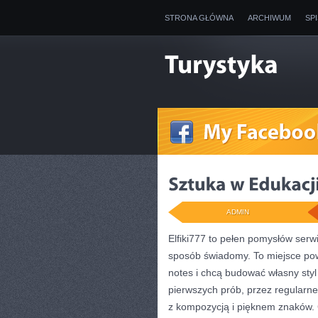
STRONA GŁÓWNA
ARCHIWUM
SP
ADMIN
Elfiki777 to pełen pomysłów serwi
sposób świadomy. To miejsce pows
notes i chcą budować własny styl
pierwszych prób, przez regularn
z kompozycją i pięknem znaków. 