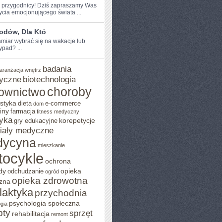
e przygodnicy!⁤ Dziś zapraszamy ‌Was
ycia emocjonującego świata ...
odów, Dla Któ
miar ‍wybrać się na‍ wakacje ⁣lub
ypad? ...
badania
aranżacja wnętrz
yczne
biotechnologia
choroby
ownictwo
styka
dieta
e-commerce
dom
iny
farmacja
fitness medyczny
yka
korepetycje
gry edukacyjne
iały medyczne
dycyna
mieszkanie
tocykle
ochrona
dy
opieka
odchudzanie
ogród
opieka zdrowotna
zna
ilaktyka
przychodnia
psychologia społeczna
gia
pty
sprzęt
rehabilitacja
remont