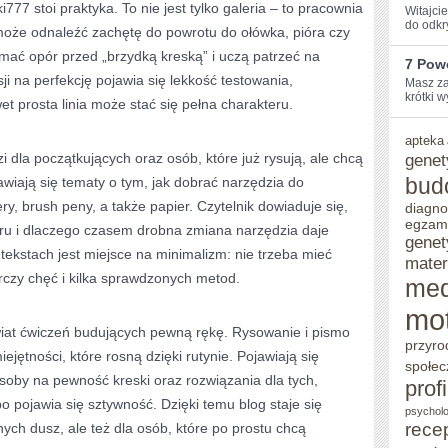
i777 stoi praktyka. To nie jest tylko galeria – to pracownia
Witajci
do odkr
może odnaleźć zachętę do powrotu do ołówka, pióra czy
mać opór przed „brzydką kreską” i uczą patrzeć na
7 Pow
ji na perfekcję pojawia się lekkość testowania,
Masz ⁣za
krótki w
t prosta linia może stać się pełna charakteru.
apteka
 dla początkujących oraz osób, które już rysują, ale chcą
genet
bud
awiają się tematy o tym, jak dobrać narzędzia do
ery, brush peny, a także papier. Czytelnik dowiaduje się,
diagno
egzam
eru i dlaczego czasem drobna zmiana narzędzia daje
genet
ekstach jest miejsce na minimalizm: nie trzeba mieć
mater
rczy chęć i kilka sprawdzonych metod.
me
mo
świat ćwiczeń budujących pewną rękę. Rysowanie i pismo
przyro
jętności, które rosną dzięki rutynie. Pojawiają się
społec
osoby na pewność kreski oraz rozwiązania dla tych,
prof
o pojawia się sztywność. Dzięki temu blog staje się
psycholo
rece
nych dusz, ale też dla osób, które po prostu chcą