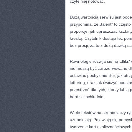
czytelniej notować.
Dużą wartością serwisu jest podej
przypomina, że „talent” to często 
proporcje, jak upraszczać kształt
kreską. Czytelnik dostaje też po
bez presji, za to z dużą dawką sat
Równolegle rozwija się na Elfiki7
nie muszą być zarezerwowane dla 
ustawiać pochylenie liter, jak ut
lettering, oraz jak ćwiczyć podst
przestrzeń dla tych, którzy lubią 
bardziej schludnie.
Wiele tekstów na stronie łączy ry
uzupełniają. Pojawiają się pomysł
tworzenie kart okolicznościowych 