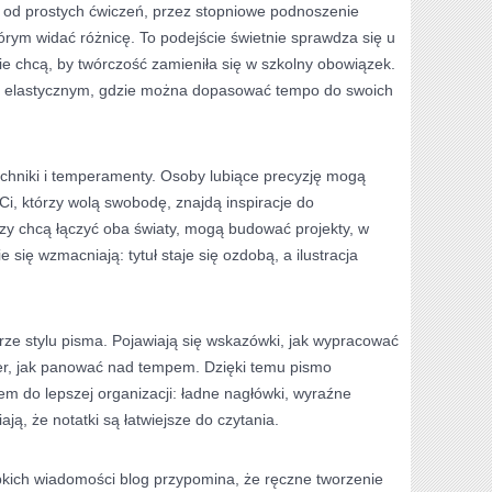
: od prostych ćwiczeń, przez stopniowe podnoszenie
rym widać różnicę. To podejście świetnie sprawdza się u
 nie chcą, by twórczość zamieniła się w szkolny obowiązek.
lu elastycznym, gdzie można dopasować tempo do swoich
echniki i temperamenty. Osoby lubiące precyzję mogą
. Ci, którzy wolą swobodę, znajdą inspiracje do
órzy chcą łączyć oba światy, mogą budować projekty, w
 się wzmacniają: tytuł staje się ozdobą, a ilustracja
rze stylu pisma. Pojawiają się wskazówki, jak wypracować
ter, jak panować nad tempem. Dzięki temu pismo
m do lepszej organizacji: ładne nagłówki, wyraźne
iają, że notatki są łatwiejsze do czytania.
bkich wiadomości blog przypomina, że ręczne tworzenie