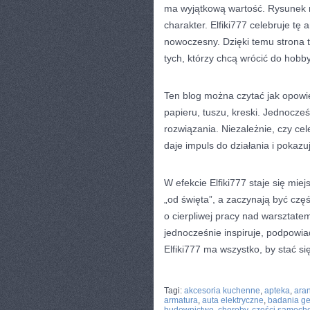
ma wyjątkową wartość. Rysunek na
charakter. Elfiki777 celebruje tę
nowoczesny. Dzięki temu strona t
tych, którzy chcą wrócić do hobby
Ten blog można czytać jak opowi
papieru, tuszu, kreski. Jednocześn
rozwiązania. Niezależnie, czy cele
daje impuls do działania i pokaz
W efekcie Elfiki777 staje się mie
„od święta”, a zaczynają być czę
o cierpliwej pracy nad warsztatem 
jednocześnie inspiruje, podpowia
Elfiki777 ma wszystko, by stać 
CATEGORIES:
TURYSTYKA, PODRÓŻE
Tagi:
akcesoria kuchenne
,
apteka
,
ara
armatura
,
auta elektryczne
,
badania g