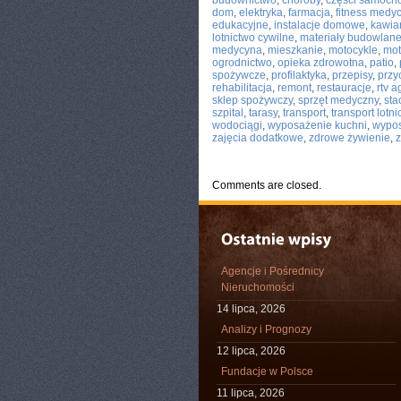
budownictwo
,
choroby
,
części samoc
dom
,
elektryka
,
farmacja
,
fitness medy
edukacyjne
,
instalacje domowe
,
kawia
lotnictwo cywilne
,
materiały budowlan
medycyna
,
mieszkanie
,
motocykle
,
mot
ogrodnictwo
,
opieka zdrowotna
,
patio
,
spożywcze
,
profilaktyka
,
przepisy
,
przy
rehabilitacja
,
remont
,
restauracje
,
rtv a
sklep spożywczy
,
sprzęt medyczny
,
sta
szpital
,
tarasy
,
transport
,
transport lotni
wodociągi
,
wyposażenie kuchni
,
wypos
zajęcia dodatkowe
,
zdrowe żywienie
,
Comments are closed.
Agencje i Pośrednicy
Nieruchomości
14 lipca, 2026
Analizy i Prognozy
12 lipca, 2026
Fundacje w Polsce
11 lipca, 2026