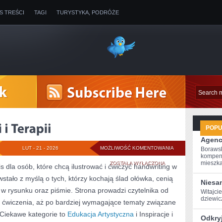
IS TREŚCI
TAGI
TURYSTYKA, PODRÓŻE
POP
Agenc
SZTUKA
LUT - 21 - 2026
MOŻLIWOŚĆ KOMENTOWANIA
Borawsk
kompen
W
mieszkan
ZOSTAŁA WYŁĄCZONA
s dla osób, które chcą ilustrować i ćwiczyć handwriting w
tało z myślą o tych, którzy kochają ślad ołówka, cenią
EDUKACJI
Niesa
 w rysunku oraz piśmie. Strona prowadzi czytelnika od
Witajcie
I
dziewicz
e ćwiczenia, aż po bardziej wymagające tematy związane
TERAPII
Ciekawe kategorie to
Edukacja Artystyczna
i Inspiracje i
Odkry