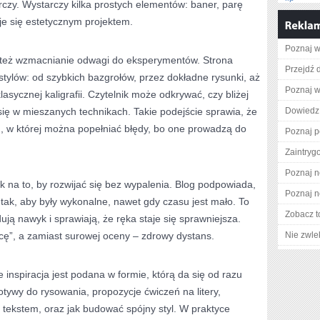
órczy. Wystarczy kilka prostych elementów: baner, parę
je się estetycznym projektem.
Poznaj w
t też wzmacnianie odwagi do eksperymentów. Strona
Przejdź 
tylów: od szybkich bazgrołów, przez dokładne rysunki, aż
Poznaj w
lasycznej kaligrafii. Czytelnik może odkrywać, czy bliżej
 się w mieszanych technikach. Takie podejście sprawia, że
Dowiedz 
ań, w której można popełniać błędy, bo one prowadzą do
Poznaj p
Zaintry
Poznaj n
k na to, by rozwijać się bez wypalenia. Blog podpowiada,
Poznaj n
 tak, aby były wykonalne, nawet gdy czasu jest mało. To
Zobacz t
ują nawyk i sprawiają, że ręka staje się sprawniejsza.
cę”, a zamiast surowej oceny – zdrowy dystans.
Nie zwlek
e inspiracja jest podana w formie, którą da się od razu
otywy do rysowania, propozycje ćwiczeń na litery,
z tekstem, oraz jak budować spójny styl. W praktyce