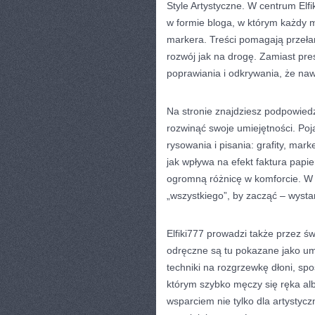
Style Artystyczne. W centrum Elfik
w formie bloga, w którym każdy 
markera. Treści pomagają przeła
rozwój jak na drogę. Zamiast pres
poprawiania i odkrywania, że nawe
Na stronie znajdziesz podpowiedzi
rozwinąć swoje umiejętności. Poj
rysowania i pisania: grafity, mark
jak wpływa na efekt faktura papi
ogromną różnicę w komforcie. W t
„wszystkiego”, by zacząć – wysta
Elfiki777 prowadzi także przez 
odręczne są tu pokazane jako umie
techniki na rozgrzewkę dłoni, sp
którym szybko męczy się ręka alb
wsparciem nie tylko dla artystycz