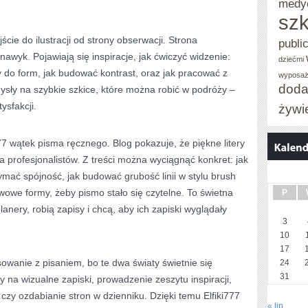
medy
szk
ście do ilustracji od strony obserwacji. Strona
publi
nawyk. Pojawiają się inspiracje, jak ćwiczyć widzenie:
dziećmi
y do form, jak budować kontrast, oraz jak pracować z
wyposaż
doda
mysły na szybkie szkice, które można robić w podróży –
ysfakcji.
żywi
77 wątek pisma ręcznego. Blog pokazuje, że piękne litery
profesjonalistów. Z treści można wyciągnąć konkret: jak
rzymać spójność, jak budować grubość linii w stylu brush
awowe formy, żeby pismo stało się czytelne. To świetna
P
planery, robią zapisy i chcą, aby ich zapiski wyglądały
3
10
17
sowanie z pisaniem, bo te dwa światy świetnie się
24
31
y na wizualne zapiski, prowadzenie zeszytu inspiracji,
czy ozdabianie stron w dzienniku. Dzięki temu Elfiki777
« lip