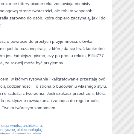
 kartce i litery pisane ręką zostawiają osobisty
 analogową stronę twórczości, ale robi to w sposób
rafia zarówno do osób, które dopiero zaczynają, jak i do
.
eść o powrocie do prostych przyjemności: ołówka,
ie jest to baza inspiracji, z której da się brać konkretne
m jest ładniejsze pismo, czy po prostu relaks, Elfiki777
uje, że rozwój może być przyjemny.
jscem, w którym rysowanie i kaligrafowanie przestają być
ścią codzienności. To strona o budowaniu własnego stylu,
i o radości z tworzenia. Jeśli szukasz przestrzeni, która
da praktyczne rozwiązania i zachęca do regularności,
się Twoim twórczym kompasem.
nżacja wnętrz
,
architektura
,
enetyczne
,
biotechnologia
,