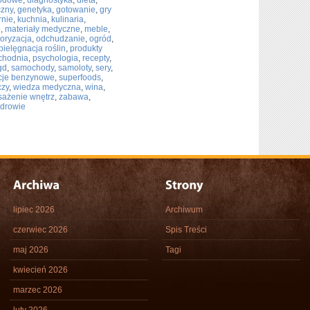
hodowe
,
diagnostyka
,
dieta
,
czny
,
genetyka
,
gotowanie
,
gry
rnie
,
kuchnia
,
kulinaria
,
e
,
materiały medyczne
,
meble
,
oryzacja
,
odchudzanie
,
ogród
,
pielęgnacja roślin
,
produkty
chodnia
,
psychologia
,
recepty
,
gd
,
samochody
,
samoloty
,
sery
,
cje benzynowe
,
superfoods
,
czy
,
wiedza medyczna
,
wina
,
ażenie wnętrz
,
zabawa
,
zdrowie
lipiec 2026
Archiwum
czerwiec 2026
Spis Treści
maj 2026
Tagi
kwiecień 2026
marzec 2026