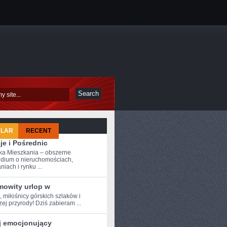
ULAR
RECENT
je i Pośrednic
a Mieszkania – obszerne
dium o nieruchomościach,
iach i rynku ...
mowity urlop w
, miłośnicy ‌górskich ⁢szlaków i
ej przyrody!‌ Dziś zabieram ...
j emocjonujący