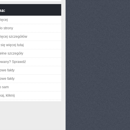
ięcej
do strony
ięcej szczegółów
się więcej tutaj
ełne szczegóły
gowany? Sprawdź
owe fakty
owe fakty
o sam
aj, kliknij