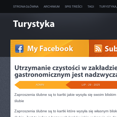
STRONA GŁÓWNA
ARCHIWUM
SPIS TREŚCI
TAGI
TURYSTYKA
ADMIN
LIP - 29 - 2025
Zaproszenia ślubne są to kartki jakie wysyła się swoim bliski
ślubie
Zaproszenia ślubne są to kartki które wysyła się własnym bli