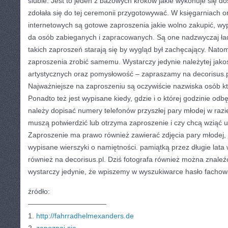
ślubie. Jest to jeden z bazowych kroków jakie wykonuje się d
zdołała się do tej ceremonii przygotowywać. W księgarniach 
internetowych są gotowe zaproszenia jakie wolno zakupić, wyp
da osób zabieganych i zapracowanych. Są one nadzwyczaj ła
takich zaproszeń starają się by wygląd był zachęcający. Nato
zaproszenia zrobić samemu. Wystarczy jedynie należytej jakoś
artystycznych oraz pomysłowość – zapraszamy na decorisus.p
Najważniejsze na zaproszeniu są oczywiście nazwiska osób kt
Ponadto też jest wypisane kiedy, gdzie i o której godzinie odbę
należy dopisać numery telefonów przyszłej pary młodej w razie
muszą potwierdzić lub otrzyma zaproszenie i czy chcą wziąć u
Zaproszenie ma prawo również zawierać zdjęcia pary młodej,
wypisane wierszyki o namiętności. pamiątką przez długie lata
również na decorisus.pl. Dziś fotografa również można znaleź
wystarczy jedynie, że wpiszemy w wyszukiwarce hasło fachowa
źródło:
———————————
1.
http://fahrradhelmexanders.de