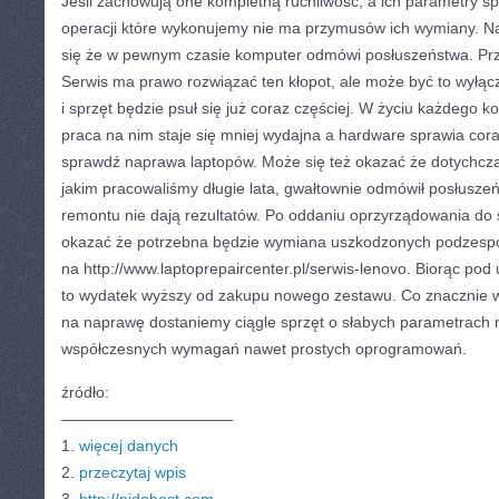
Jeśli zachowują one kompletną ruchliwość, a ich parametry s
operacji które wykonujemy nie ma przymusów ich wymiany. N
się że w pewnym czasie komputer odmówi posłuszeństwa. Prz
Serwis ma prawo rozwiązać ten kłopot, ale może być to wyłąc
i sprzęt będzie psuł się już coraz częściej. W życiu każdego
praca na nim staje się mniej wydajna a hardware sprawia cora
sprawdź naprawa laptopów. Może się też okazać że dotychcz
jakim pracowaliśmy długie lata, gwałtownie odmówił posłuszeń
remontu nie dają rezultatów. Po oddaniu oprzyrządowania do
okazać że potrzebna będzie wymiana uszkodzonych podzesp
na http://www.laptoprepaircenter.pl/serwis-lenovo. Biorąc po
to wydatek wyższy od zakupu nowego zestawu. Co znacznie wi
na naprawę dostaniemy ciągle sprzęt o słabych parametrach 
współczesnych wymagań nawet prostych oprogramowań.
źródło:
———————————
1.
więcej danych
2.
przeczytaj wpis