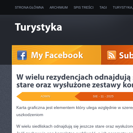
STRONA GŁÓWNA
ARCHIWUM
SPIS TREŚCI
TAGI
TURYSTYKA
ADMIN
SIE - 11 - 2025
Karta graficzna jest elementem który ulega względnie w sze
uszkodzeniom
W wielu siedliskach odnajdują się jeszcze stare oraz wysłuż